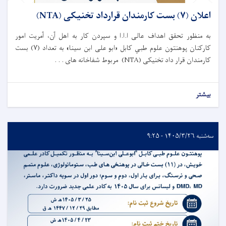
اعلان (۷) بست کارمندان قرارداد تخنیکی (NTA)
به منظور تحقق اهداف عالی ا.ا.ا و سپردن کار به اهل آن، آمریت امور
کارکنان پوهنتون علوم طبي کابل «ابو علی ابن سینا» به تعداد (۷) بست
کارمندان قرار داد تخنیکی (NTA) مربوط شفاخانه های . . .
بیشتر
سه‌شنبه ۱۴۰۵/۳/۲۶ - ۹:۲۵