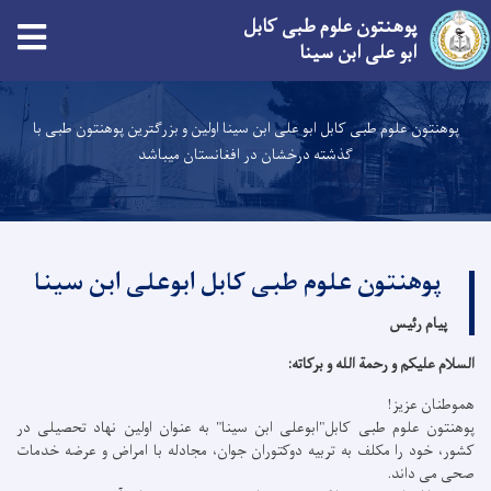
پوهنتون علوم طبی کابل
ابو علی ابن سینا
Skip
to
پوهنتون علوم طبی کابل ابو علی ابن سینا اولین و بزرگترین پوهنتون طبی با
main
گذشته درخشان در افغانستان میباشد
content
پوهنتون علوم طبی کابل ابوعلی ابن سینا
پیام رئیس
السلام عليكم و رحمة الله و بركاته:
هموطنان عزیز!
پوهنتون علوم طبی کابل"ابوعلی ابن سینا" به عنوان اولین نهاد تحصیلی در
کشور، خود را مکلف به تربیه دوکتوران جوان، مجادله با امراض و عرضه خدمات
صحی می داند.