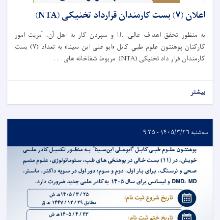
اعلان (۷) بست کارمندان قرارداد تخنیکی (NTA)
به منظور تحقق اهداف عالی ا.ا.ا و سپردن کار به اهل آن، آمریت امور
کارکنان پوهنتون علوم طبي کابل «ابو علی ابن سینا» به تعداد (۷) بست
کارمندان قرار داد تخنیکی (NTA) مربوط شفاخانه های . . .
بیشتر
سه‌شنبه ۱۴۰۵/۳/۲۶ - ۹:۲۵