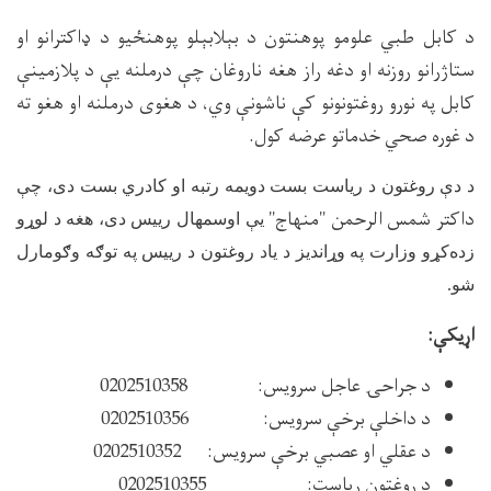
د کابل طبي علومو پوهنتون د بېلابېلو پوهنځیو د ډاکترانو او
ستاژرانو روزنه او دغه راز هغه ناروغان چې درملنه یې د پلازمینې
کابل په نورو روغتونونو کې ناشونې وي، د هغوی درملنه او هغو ته
د غوره صحي خدماتو عرضه کول.
د دې روغتون د ریاست بست دویمه رتبه او کادري بست دی، چې
داکتر شمس الرحمن "منهاج"
یې اوسمهال رییس دی، هغه
د لوړو
زده‌کړو وزارت په وړاندیز د یاد روغتون د رییس په توګه وګومارل
شو.
اړیکې:
د جراحۍ عاجل سرويس: 0202510358
د داخلې برخې سرویس: 0202510356
د عقلي او عصبي برخې سرویس: 0202510352
د روغتون ریاست: 0202510355