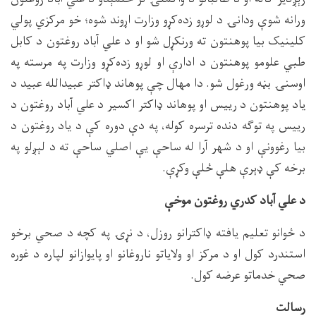
ورانه شوې ودانۍ د لوړو زده‌کړو وزارت اړوند شوه؛ خو مرکزي پولي
کلینیک بیا پوهنتون ته ورنکړل شو او د علي آباد روغتون د کابل
طبي علومو پوهنتون د ادارې او لوړو زده‌کړو وزارت په مرسته په
اوسنۍ بڼه ورغول شو. دا مهال چې پوهاند ډاکتر عبیدالله عبید د
یاد پوهنتون د رییس او پوهاند ډاکتر اکسیر د علي آباد روغتون د
رییس په توګه دنده ترسره کوله، په دې دوره کې د یاد روغتون د
بیا رغوونې او د شهر آرا له ساحې یې اصلي ساحې ته د لېږلو په
برخه کې ډېرې هلې ځلې وکړې.
د علي آباد کدري روغتون موخې
د ځوانو تعلیم یافته ډاکترانو روزل، د نړۍ په کچه د صحي برخو
استندرد کول او د مرکز او ولایاتو ناروغانو او پایوازانو لپاره د غوره
صحي خدماتو عرضه کول.
رسالت