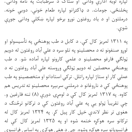
لپاره لویه اداري ودانۍ او ستاک د سرطبابت په نامه ودانۍ،
پخلنځی، جومات، د ډاکترانو لپاره طعام خونې، دوبي خونه،
درملتون او د یاد روغتون نورو برخو لپاره ښکلې ودانۍ جوړې
شوې.
په ۱۳۱۱ لمریز کال کې، د کابل د طب پوهنځي په تأسیسولو او
لوړو صنفونو ته د محصلینو په تلو سره د علي آباد روغتون له دویم
ټولګي فارغو محصلینو د علمي کارونو لپاره آماده شو. د طب
پوهنځي محصلين له دویم ټولګي وروسته علي آباد روغتون ته د
عملي کار او ستاژ لپاره راتلل. ترکي استادانو او متخصصینو په طب
پوهنځي کې د ناروغانو د درملنې سربېره محصلینو ته تدریس هم
کاوه. په ۱۳۱۷ لمریز کال کې د لومړۍ دورې (۸) تنه فارغین و،
چې تقریباً ټولو یې په علي آباد روغتون کې د ترکانو ترڅنګ د
هغوی تر نظر لاندې خپل کار پیل کړ. په ۱۳۲۴ لمریز کال له
ترکانو سره هوکړه ختمه شوه او په ۱۳۲۵ لمریز کال کې له
فرانسویانو سره هوکړه وشوه. چې د هغې هوکړې په اساس فرانسوي