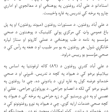
استادانو د علي آباد روغتون په پوهنځي او د معالجوي او اداري
چارو په برخه کې تدریس په غاړه واخیست.
د علي آباد روغتون، د مستورات روغتون (میوند روغتون) او په پل
باغ عمومي واټ کې مرکزي پولي کلینیک د پوهنتون د صحي
مؤسسو په نامه د طب پوهنځي د عملي کارونو او ستاژ لپاره
ځانګړي شول. هر روغتون به یو سر طبیب او د هغه په رأس کې د
صحي مؤسسو یو رییس درلود.
د علي آباد کدري روغتون د (۸۹) کاله لرغونتیا په اساس په
بېلابېلو برخو کې د هیواد په کچه د تدریس، څېړنې او د صحي
خدماتو عرضه کول په غاړه لري. د یادونې ده، چې دا روغتون په
ځینو برخو کې لکه د اعصابو جراحۍ، د یورولوژي جراحۍ، عقلي او
عصبي او په دې ورستیو کې د زړه جراحۍ په برخه کې د هیواد په
کچه صحي خدمات ارایه کوي، چې د هیواد په نورو روغتونونو کې د
دې خدماتو د وړاندې کولو امکانات موجود نه دي. همدارنګه له