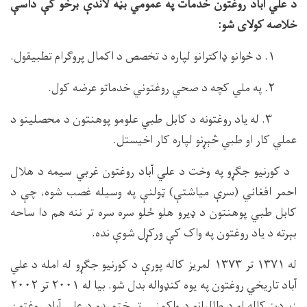
د علي آباد روغتون خدمات په عمومي بڼه لاندې برخو کې داسې
خلاصه کولای شو:
۱. د ځوانو ډاکترانو لپاره د تخصص د اکمال پروګرام تطبیقول.
۲. په ملي کچه د صحي روغتوني خدماتو عرضه کول.
۳. له یاد روغتونه د کابل طبي علومو پوهنتون د محصلینو د
عملي کار او طبي څېړنو لپاره کار اخیستل.
د کورنيو جګړو په وخت د علي آباد روغتون غربي سیمه د هلال
احمر افغاني (سرې میاشتې) ټولنې په وسیله غصب شوه، چې د
کابل طبي پوهنتون د ډیرو هلو ځلو سره سره تر ننه هم دا ساحه
بېرته د یاد روغتون په واک کې ورکړل شوې نده.
له ۱۳۷۱ تر ۱۳۷۳ لمریز کاله پورې د کورنیو جګړو له امله د علي
آباد تاریخي روغتون په یوه کنډواله بدل شو. بیا له ۲۰۰۱ تر ۲۰۰۲
زېږدیز کاله او د طالبانو د واکمنۍ تر ختمېدو د علي آباد روغتون