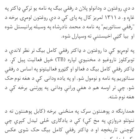
د دې روغتون د ودانولو پلان د رفقي بیګ په نامه یو ترکي ډاکتر په
غاړه و. د ۱۳۱۱ لمریز کال په پای کې د دې روغتون لومړۍ برخه د
"رفقي سناتوریم" په نامه د محمد نادرشاه په وسیله پرانیستل شوه
او بیا ګټې اخیستنې ته وسپارل شوه.
په لومړیو کې دا روغتون د ډاکتر رفقي کامل بیګ تر نظر لاندې د
توبرکلوز ناروغیو د مخنیوي لپاره (TB) خپل فعالیت پیل کړ. د
ډاکتر رفقي کامل بیګ د فعالو او ګټورو فعالیتونو په اساس د رفقي
سناتوریم په نامه و نومول شو، او په یاده ودانۍ کې د هغه نوم حک
شو، چې تر اوسه هم د هغې ورانې ودانۍ په پورتنۍ برخه کې د
هغه نوم شته.
همدارنګه د پوهنتون سرک په منځنۍ برخه (کابل پوهنتون ته د
ننوتلو دروازې په مخ کې) کې د یادګارۍ څلی لیدل کېږي چې
کوچنۍ تاریخچه او د ډاکتر رفقي کامل بیګ حک شوی عکس