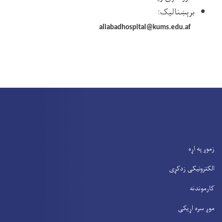
برېښنالیک:
aliabadhospital@kums.edu.af
زموږ په اړه
الکترونیکی زدکړی
کارموندنه
موږ سره اړیکی