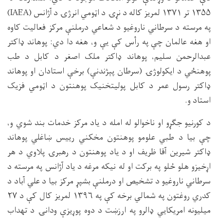
۱۳۵۵ تر ۱۳۷۱ لمریز کاله د نړۍ د اټومي انرژۍ د آژانس (IAEA)
په مرسته د سرطاني ناروغیو د شعاعي درملنې مرکز فعالیت کاوه
او هغه عالمان چې په رأس کې یې و، هغه دا دي: پوهاند ډاکتر
عبدالرحمن سلیم، پوهاند ډاکتر ملک اصغر د کابل د طب
پوهنځي د ایکولوژۍ (سرطان پېژندنې) برخې استادان او پوهاند
ډاکتر رسول عمر د کابل پولیتخنیک پوهنتون د اټومي فزیک
استاد و.
د کورنیو جګړو او ناخوالو له امله د یاد مرکز خدمات بند شوي و،
چې بیا د طبي علومو پوهنتون مخکني رییس ښاغلي پوهاند
ډاکتر شیرین آقا ظریف او د یاد پوهنتون د رهبرۍ پلاوي د هر
اړخیزو هلو ځلو په برکت او له نیکه مرغه د یاد آژانس په مرسته د
سرطاني ناروغیو د تشخیص او درملنې بشپړ مرکز بیا د علي آباد د
کدري روغتون په شمالي برخه کې په ۱۳۹۶ لمریز کال کې د ۲۷
میلیونه امریکایي ډالرو په ارزښت د دوه پوړیزې ودانۍ د تهداب