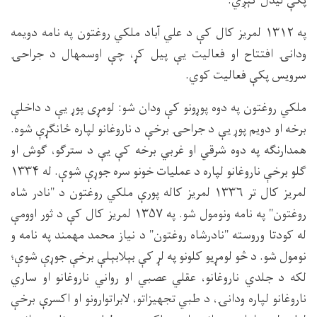
پکې لیدل کېږي.
په ۱۳۱۲ لمریز کال کې د علي آباد ملکي روغتون په نامه دویمه
ودانۍ افتتاح او فعالیت یې پیل کړ، چې اوسمهال د جراحۍ
سرویس پکې فعالیت کوي.
ملکي روغتون په دوه پوړونو کې ودان شو: لومړی پوړ یې د داخلې
برخه او دویم پوړ یې د جراحۍ برخې د ناروغانو لپاره ځانګړې شوه.
همدارنګه په دوه شرقي او غربي برخه کې یې د سترګو، ګوش او
ګلو برخې ناروغانو لپاره د عملیات خونو سره جوړې شوې. له ۱۳۳۴
لمریز کال تر ۱۳۳۶ لمریز کاله پورې ملکي روغتون د "نادر شاه
روغتون" په نامه ونومول شو. په ۱۳۵۷ لمریز کال کې د ثور اوومې
له کودتا وروسته "نادرشاه روغتون" د نیاز محمد مهمند په نامه و
نومول شو. د څو لومړیو کلونو په لړ کې بېلابېلې برخې جوړې شوې؛
لکه د جلدي ناروغانو، عقلي عصبي او رواني ناروغانو او ساري
ناروغانو لپاره ودانۍ، د طبي تجهیزاتو، لابراتوارونو او اکسرې برخې