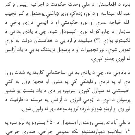
ډبره د افغانستان د ملي وحدت حکومت د اجرائیه رییس ډاکتر
عبدالله عبدالله او د لوړو زده‌کړو وزیر ښاغلي پوهنمل ډاکتر نجیب
الله خواجه عمري او نورو حکومتي او د اټومي انرژۍ برخې د
سازمان د چارواکو له لوري کېښودل شوه، چې د یادې ودانۍ د
لګښتونو یوازې (۳) میلیونه ډالره یې د افغانستان دولت له لوري
تمویل شوي، نور تجهیزات او د پرسونل تریننګ به یې د یاد آژانس
له لوري چمتو کېږي.
د یادونې ده، چې د یادې ودانۍ ساختماني کارونه په شدت روان
دي او په نږدې راتلونکي کې په مدرن او مجهز ډول به ګتې
اخیستنې ته سپارل کېږي. سربېره پر دې د یاد بنسټ یو شمېر
پرسونل د نړۍ د اټومي انرژۍ د آژانس په مرسته د ظرفیت د
لوړاوي او اړینو ښوونو د زده‌کړو په موخه بهر ته ولېږل شول.
د علي آباد تدریسي روغتون اوسمهال د ۲۵۰ بسترونو په لرلو سره په
۱۲ بېلابېلو دیپارتمنتونو لکه عمومي جراحي، صدري جراحي،