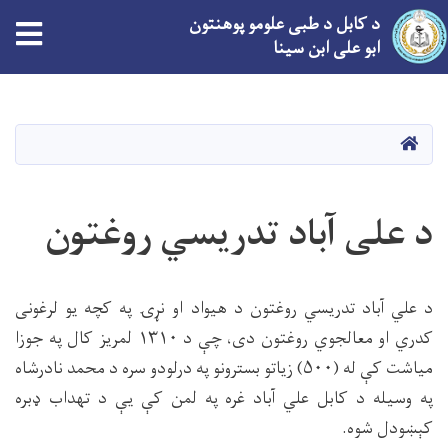
د کابل د طبی علومو پوهنتون
ابو علی ابن سینا
اصلي
منځپانګه
دانګل
کور
د علی آباد تدریسي روغتون
د علي آباد تدریسي روغتون د هیواد او نړۍ په کچه یو لرغونی
کدري او معالجوي روغتون دی، چې د ۱۳۱۰ لمریز کال په جوزا
میاشت کې له (۵۰۰) زیاتو بسترونو په درلودو سره د محمد نادرشاه
په وسیله د کابل علي آباد غره په لمن کې یې د تهداب ډبره
کېښودل شوه.