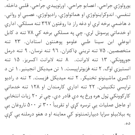
یورولوژي جراحي، اعصابو جراحي، اورتوپیدي جراحي، قلبي داخله،
تنفسي، اندوکراینولوژي او هماتولوژي، رادیولوژي، عصبي او رواني،
د هاضمې برخه لري او دغه راز دا روغتون ۳۹۷ تنه مسلکي، اداري
او خدماتي پرسونل لري، چې په مسلکي برخه کې ۷۸ تنه د کابل
ابوعلي ابن سینا طبي علومو پوهنتون استادان، ۲۳ تنه
متخصصین، ۷۵ تنه تریني ډاکتران، ۹۶ تنه نرسان، ۹ تنه درمل
جوړوونکي، ۱۳ تنه لابرانت، ۸ تنه لابرانت اکسریز، ۱۵ تنه
انستیزي لوګ، ۲ تنه فزیوتراپیست، ۱ تن میدیکل انجینیر، ۱ تن د
اکسري ماشینونو تخنیکر، ۲ تنه میدیکل فزیست، ۲ تنه د رادیو
تراپسي تکنیشن، ۲۲ تنه اداري کارمندان او ۱۲۸ تنه خدماتي
کارکوونکي ټول هره ورځ په دې قادر دي، چې تر ۲۰ زیات انتخابي
او عاجل عملیات یې ترسره کړي او تقریباً ۳۰۰ تر ۵۰۰ ناروغان یې
په بېلابېلو سراپا دیپارتمنتونو کې معاینه او د هغو درملنه یې کړې
ده.