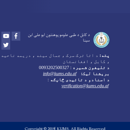
Youtube
Facebook
د کابل د طبی علومو پوهنتون ابو علی ابن
سینا
Twitter
پته:
د اتا ترک سرک ، جمال مینه ، دریمه ناحیه
، کابل ، افغانستان
د تلیفون شمیره
:
0093202500327
بریشنا لیک:
info@kums.edu.af
د اسنادو د تائیدی څاڼګه
:
verification@kums.edu.af
Copyright © 2019| KUMS. All Rights Reserved