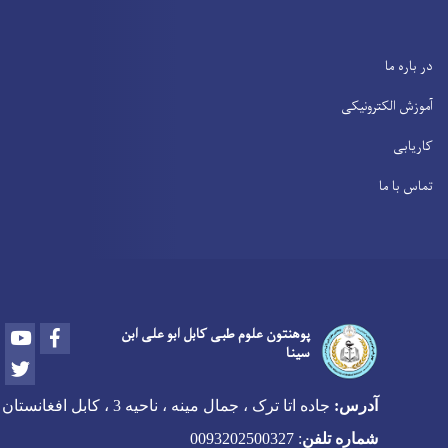
در باره ما
آموزش الکترونیکی
کاریابی
تماس با ما
Youtube
Facebook
پوهنتون علوم طبی کابل ابو علی ابن
سینا
Twitter
آدرس:
جاده اتا ترک ، جمال مینه ، ناحیه 3 ، کابل افغانستان
شماره تلفن
:
0093202500327