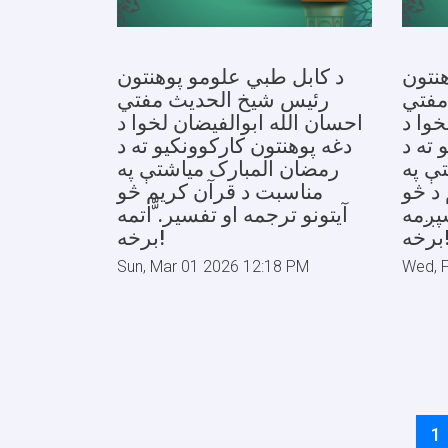
نتون
د کابل طبي علومو پوهنتون
مفتي
رئیس شیخ الحدیث مفتي
خوا د
احسان الله ابوالفیضان لخوا د
 ته د
دغه پوهنتون کارکوونکیو ته د
ې په
رمضان المبارک میاشتې په
د څو
مناسبت د قرآن کریم څو
ښپږمه
آیتونو ترجمه او تفسیر. ّّاتمه
خه!
برخه!
Sun, Mar 01 2026 12:18 PM
Wed, 
Pagination
C
1