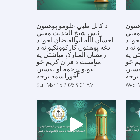
نتون
د کابل طبي علومو پوهنتون
مفتي
رئیس شیخ الحدیث مفتي
خوا د
احسان الله ابوالفیضان لخوا د
 ته د
دغه پوهنتون کارکوونکیو ته د
ې په
رمضان المبارک میاشتې په
م څو
مناسبت د قرآن کریم څو
فسیر.
آیتونو ترجمه او تفسیر.
ّّڅورلسمه برخه!
Sun, Mar 15 2026 9:01 AM
Wed, 