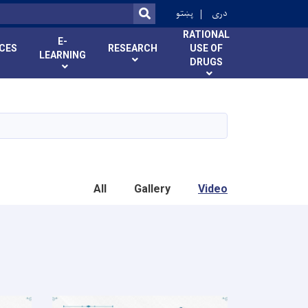
r
دری
پښتو
SEARCH
RATIONAL
E-
ICES
RESEARCH
USE OF
LEARNING
DRUGS
All
Gallery
Video