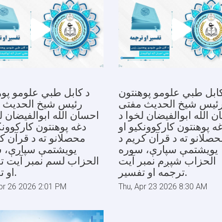
کابل طبي علومو پوهنتون
د کابل طبي علومو پوه
ئیس شیخ الحدیث مفتی
رئیس شیخ الحدیث 
 الله ابوالفیضان لخوا د
احسان الله ابوالفیضان ل
ه پوهنتون کارکوونکیو او
دغه پوهنتون کارکوونک
حصلانو ته د قرآن کریم د
محصلانو ته د قرآن ک
یویشتمې سپارې، سوره
یویشتمې سپارې، 
الحزاب شپږم نمبر آیت
الحزاب لسم نمبر آیت ت
ترجمه او تفسیر.
او تفسیر.
pr 26 2026 2:01 PM
Thu, Apr 23 2026 8:30 AM