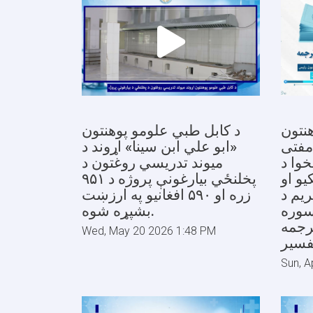
نتون
د کابل طبي علومو پوهنتون
مفتی
«ابو علي ابن سينا» اړوند د
خوا د
میوند تدریسي روغتون د
یو او
پخلنځي بیارغونې پروژه د ۹۵۱
ریم د
زره او ۵۹۰ افغانیو په ارزښت
سوره
بشپړه شوه.
رجمه
Wed, May 20 2026 1:48 PM
Sun, A