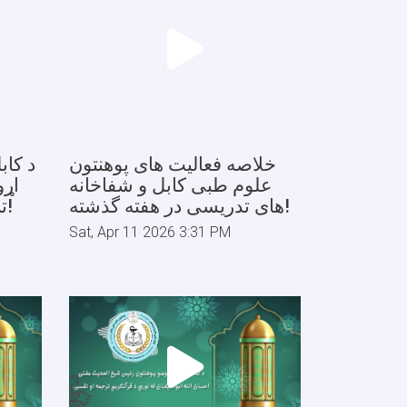
خلاصه فعالیت های پوهنتون
د کاب
علوم طبی کابل و شفاخانه
اړو
های تدریسی در هفته گذشته!
تېرې اونۍ د فعالیتونو لنډیز!
Sat, Apr 11 2026 3:31 PM