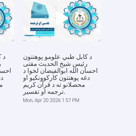
د کابل طبي علومو پوهنتون
د 
رئیس شیخ الحدیث مفتی
ر
احسان الله ابوالفیضان لخوا د
احسان
دغه پوهنتون کارکوونکیو او
دغ
محصلانو ته د قرآن کریم
م
ترجمه او تفسیر.
Mon, Apr 20 2026 1:57 PM