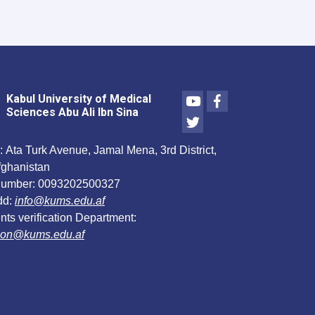
Youtube
Facebook
Kabul University of Medical
Sciences Abu Ali Ibn Sina
Twitter
:
Ata Turk Avenue, Jamal Mena, 3rd District,
fghanistan
umber:
0093202500327
dd:
info@kums.edu.af
ts verification Department:
ation@kums.edu.af