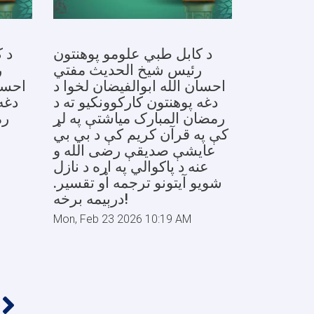
د کابل طبي علومو پوهنتون
د 
رئیس شیخ الحدیث مفتي
ر
احسان الله ابوالفیضان لخوا د
احسان
دغه پوهنتون کارکوونکیو ته د
دغه
رمضان المبارک میاشتې په لړ
رم
کې په قرآن کریم کې د بي بي
عایشې صديقې رضی الله و
عنه د پاکوالي په اړه د نازل
شویو آیتونو ترجمه او تقسیر.
درېیمه برخه!
Mon, Feb 23 2026 10:19 AM
››