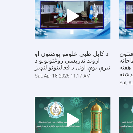
نتون
د کابل طبي علومو پوهنتون او
خانه
اړوند تدریسي روغتونونو د
هفته
تېرې یوې اونۍ د فعالیتونو لنډيز
ذشته
Sat, Apr 18 2026 11:17 AM
Sat, A