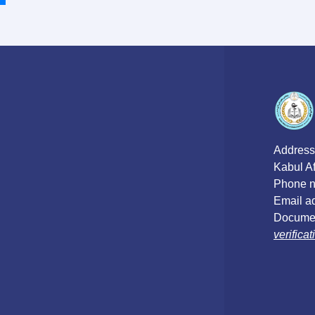
age
Address
Kabul A
Phone n
Email a
Documen
verific