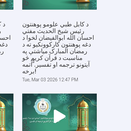
د کابل طبي علومو پوهنتون
د 
رئیس شیخ الحدیث مفتي
ر
احسان الله ابوالفیضان لخوا د
احسان
دغه پوهنتون کارکوونکیو ته د
دغه
رمضان المبارک میاشتې په
رم
مناسبت د قرآن کریم څو
آیتونو ترجمه او تفسیر. ّّاتمه
برخه!
Tue, Mar 03 2026 12:47 PM