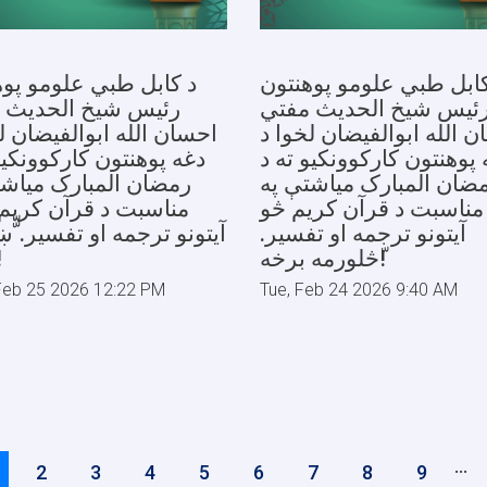
کابل طبي علومو پوهنتون
د کابل طبي علومو پوه
ئیس شیخ الحدیث مفتي
رئیس شیخ الحدیث 
 الله ابوالفیضان لخوا د
احسان الله ابوالفیضان ل
 پوهنتون کارکوونکیو ته د
دغه پوهنتون کارکوونکیو
ضان المبارک میاشتې په
رمضان المبارک میاشت
مناسبت د قرآن کریم څو
مناسبت د قرآن کریم 
آیتونو ترجمه او تفسیر.
آیتونو ترجمه او تفسیر. ّّ
ّڅلورمه برخه!
بر
Feb 25 2026 12:22 PM
Tue, Feb 24 2026 9:40 AM
…
urrent
Page
2
Page
3
Page
4
Page
5
Page
6
Page
7
Page
8
Page
9