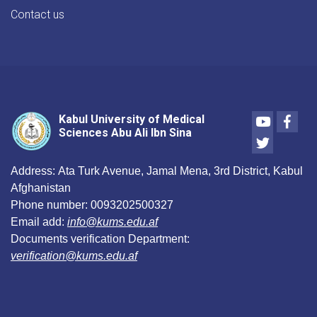
Contact us
Youtube
Face
Kabul University of Medical
Sciences Abu Ali Ibn Sina
Twitter
Address:
Ata Turk Avenue, Jamal Mena, 3rd District, Kabul
Afghanistan
Phone number:
0093202500327
Email add:
info@kums.edu.af
Documents verification Department:
verification@kums.edu.af