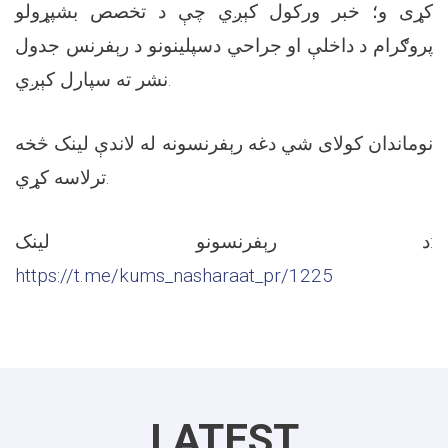
کړی و؛ خبر ورکول کېږي چې د تخصص بشپړولو
پروګرام د داخلې او جراحي دسپلینونو د رېفرنس جدول
نشر ته سپارل کېږي.
نوماندان کولای شي دغه رېفرنسونه له لاندې لینک څخه
ترلاسه کړي.
د رېفرنسونو لینک:
https://t.me/kums_nasharaat_pr/1225
LATEST