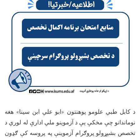
د کابل طبي علومو پوهنتون «ابو علي ابن سینا» هغه
نوماندانو چې مخکې یې د آزموینو ملي ادارې له لوري د
تخصص بشپړولو پروګرام آزموینې په پروسه کې ګډون