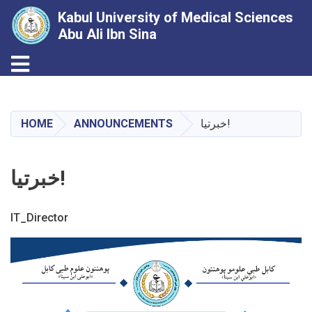
Kabul University of Medical Sciences
Abu Ali Ibn Sina
Toggle navigation
Skip
to
main
HOME
ANNOUNCEMENTS
خبرتیا!
content
خبرتیا!
IT_Director