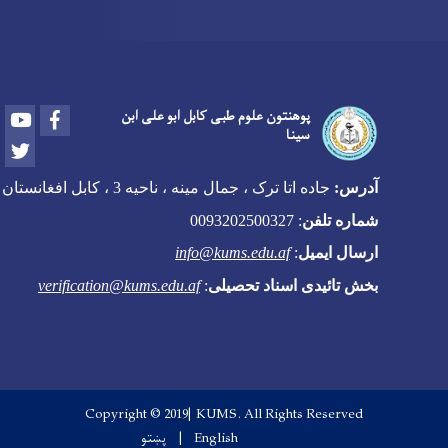
Youtube
Facebook
پوهنتون علوم طبی کابل ابو علی ابن
سینا
Twitter
اده اتا ترک ، جمال مینه ، ناحیه 3 ، کابل افغانستان
لفن
:
0093202500327
یمیل
:
info@kums.edu.af
یدی اسناد تحصیلی
:
verification@kums.edu.af
Copyright © 2019| KUMS. All Rights Res
English
پښتو