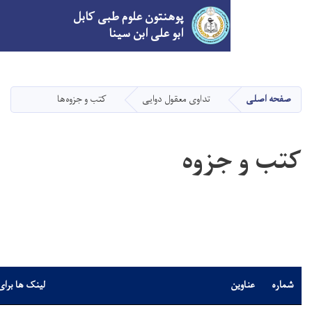
پوهنتون علوم طبی کابل
ابو علی ابن سینا
Skip
to
main
تداوی معقول دوایی
کتب و جزوه‌ها
content
جزوه
لینک ها برای دانلود