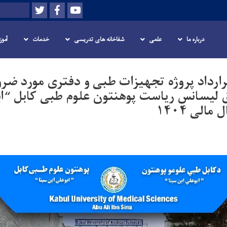
Skip
Twitter
Facebook
Youtube
Search
to
main
یزات طبی و دفتری مورد ضرورت آمریت برنامه های فوق لیسانس ریاست پوهنتون علوم طبی ک
درباره ما
علمی
شفاخانه های تدریسی
خدمات
آمو
content
رارداد پروژه تجهیزات طبی و دفتری مورد ضر
ق لیسانس ریاست پوهنتون علوم طبی کابل “اب
الی ۱۴۰۴