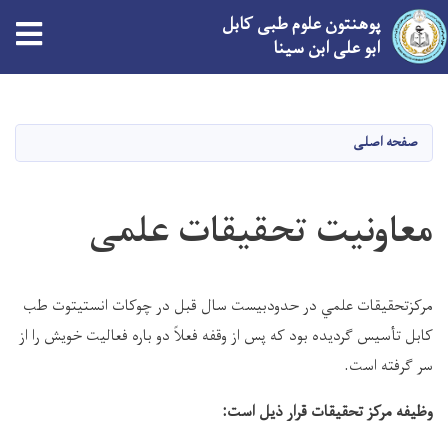
پوهنتون علوم طبی کابل
ابو علی ابن سینا
Skip
to
main
صفحه اصلی
content
معاونیت تحقیقات علمی
مركزتحقيقات علمي در حدودبيست سال قبل در چوكات انستيتوت طب
كابل تأسيس گرديده بود كه پس از وقفه فعلاً دو باره فعاليت خويش را از
.
سر گرفته است
:
وظيفه مركز تحقيقات قرار ذيل است