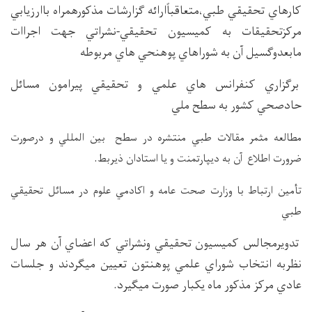
كارهاي تحقيقي طبي،متعاقباًارائه گزارشات مذكورهمراه باارزيابي
مركزتحقيقات به كمیسيون تحقيقي-نشراتي جهت اجراات
مابعدوگسيل آن به شوراهاي پوهنحي هاي مربوطه
برگزاري كنفرانس هاي علمي و تحقيقي پيرامون مسائل
حادصحي كشور به سطح ملي
مطالعه مثمر مقالات طبي منتشره در سطح بين المللي و درصورت
.
ضرورت اطلاع آن به ديپارتمنت و يا استادان ذيربط
تأمين ارتباط با وزارت صحت عامه و اكادمي علوم در مسائل تحقيقي
طبي
تدويرمجالس كميسيون تحقيقي ونشراتي كه اعضاي آن هر سال
نظربه انتخاب شوراي علمي پوهنتون تعيين ميگردند و جلسات
عادي مركز مذكور ماه يكبار صورت ميگيرد.