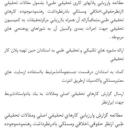
مطالعه وارزيابي پلانهای كاری تحقيقي طبي( بشمول مقالات تحقيقي
)ازنظرحقوقي،‌اخلاقي ومسلكي بادرنظرداشت رهنمودموجوده كارهاي
تحقيقي طبي،متعاقباًارائه آن همراه باارزيابي مركزتحقيقات به كمیسيون
تحقيقي جهت اجراات بعدی وگسيل آن به شوراهاي پوهنحي هاي
.
مربوطه
ارائه مشوره هاي تكنيكي و تحقيقي طبي به استادان حين تهيه پلان كار
تحقيقي
كمك به استادان درقسمت جستجومآخذمرتبط بااستفاده ازسايت هاي
معتبرمسلكي واكادميك ازطريق انترنت
ارسال گزارش كارهاي تحقيقي اصلي ومقالات به يك يادواستادذيربط
جهت ابرازنظر
مطالعه گزارش وارزيابي كارهاي تحقيقي اصلي ومقالات تحقيقي
طبي ازنظر حقوقي،‌اخلاقي ومسلكي بادرنظرداشت رهنمودموجوده