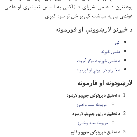
پوهنتون د علمی شورای د ټاکنی په اساس تعینیږی او عادی
غونډی یی په میاشت کی یو ځل تر سره کیږی.
د څیړنو لارښوونې او فورمونه
کور
علمی څيړنه
د علمي څېړنو د مرکز آمریت
د څیړنو لارښوونې او فورمونه
لارښودونه او فارمونه
د تحقیق د پروتوکول جوړولو لارښود
مربوطه سند واخلئ
​
د تحقیق د راپور جوړولو لارښود
​​مربوطه سند واخلئ
د تحقیق د پروتوکول جوړولو فارم