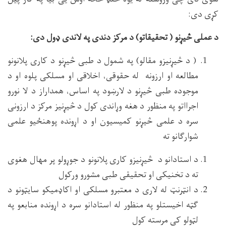
کړی دی:
د عملی څیړنو ( تحقیقاتو) د مرکز دندی په لاندی ډول دی:
( د څیړنیزو مقالو) په شمول د طبی څیړنو د کاری پلانونو
مطالعه او ارزونه له حقوقی، اخلاقی او مسلکی پلوه او د
موجوده طبی څیړنو د لارښود په اساس، همداراز د لا نورو
اجرااتو په منظور د هغه وړاندی کول د څیړنیز مرکز د ارزونی
سره د علمی څیړنو کمیسیون او د اړونده پوهنځیو علمی
شوارګانو ته
د استادانو د څیړنیزو کاری پلانونو د جوړولو پر مهال هغوی
ته د تخنیکی او تحقیقی طبی مشورو ورکول
د انټرنټ له لاری د معتبرو مسلکی او اکاډمیکو سایټونو د
ګټه اخیستلو په منظور له استادانو سره د اړونده منابعو په
لټولو کی مرسته کول