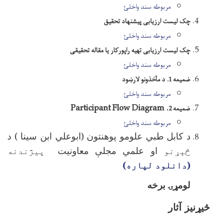
مربوطه سند واخلئ
چک لیست ارزیابی پیشنهاد تحقیق
​مربوطه سند واخلئ
چک لیست ارزیابی تهیه راپورکار یا مقاله تحقیقی
مربوطه سند واخلئ​
​
ضمیمه 1. د مآخذونو لارښود
مربوطه سند واخلئ​
. Participant Flow Diagram
ضمیمه
2
مربوطه سند واخلئ
د کابل طبي علومو پوهنتون
(
ابوعلي ابن سينا
)
د
څېړنو
او علم
ي مجلې معاونیت
پیژندنه
(دانلود لپاره)
لومړۍ برخه
څیړنیز آثار