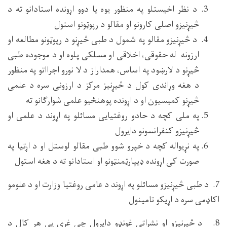
د نظر اخیستلو په منظور یوه یا دوو اړونده استادانو ته د
څیړنیزو اصلی کارونو او مقالو د رپوټونو استول
د څیړنیزو مقالو په شمول د طبی څیړنو د رپوټونو مطالعه او
ارزونه له حقوقی، اخلاقی او مسلکی پلوه او د موجوده طبی
څیړنو د لارښود په اساس، همداراز د لا نورو اجرااتو په منظور
د هغه وړاندی کول د څیړنیز مرکز د ارزونی سره د علمی
څیړنو کمیسیون او د اړونده پوهنځیو علمی شوارګانو ته
په ملی کچه د حادو روغتیایی مسائلو په اړوند د علمی او
څیړنیزو کنفرانسونو دایرول
په نړیواله کچه د خپرو شوو طبی مقالو لوستل او د اړتیا په
صورت کی اړونده ډیپارټمنټونو او استادانو ته د هغه استول
7. د طبی څیړنیزو مسائلو په اړوند د عامی روغتیا وزارت او د علومو
اکاډمی سره د اړیکو تامینول
8. د څیړنیزو او نشراتی غونډو دایرول چی غړی یی هر کال د