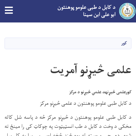
د کابل د طبی علومو پوهنتون
tion
ابو علی ابن سینا
اصلي
منځپانګه
دانګل
کور
علمی څیړنو آمریت
کورعلمی څيړنهد علمي څېړنو د مرکز
د کابل طبی علومو پوهنتون د علمی څیړنو مرکز
د کابل طبی علومو پوهنتون د څیړنو مرکز څه د پاسه شل کاله
مخکی د وخت د کابل د طب انسټیټوت په چوکاټ کی را مینځ ته
شوی دی چی وروسته له یوه ځنډ څخه اوس یی بیا په کار پیل