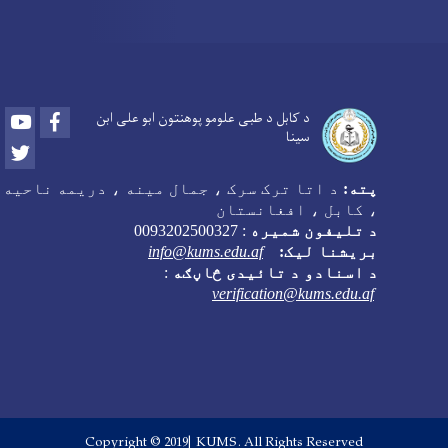
Youtube
Facebook
د کابل د طبی علومو پوهنتون ابو علی ابن
سینا
Twitter
پته:
د اتا ترک سرک ، جمال مینه ، دریمه ناحیه
، کابل ، افغانستان
د تلیفون شمیره
:
0093202500327
بریشنا لیک:
info@kums.edu.af
د اسنادو د تائیدی څاڼګه
:
verification@kums.edu.af
Copyright © 2019| KUMS. All Rights Reserved