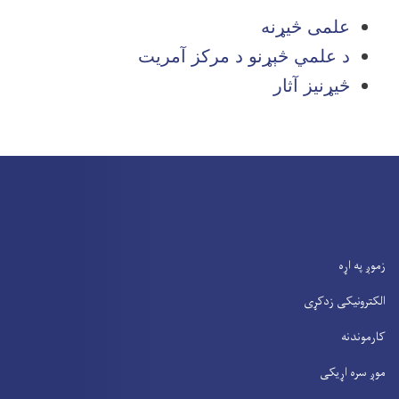
علمی څيړنه
د علمي څېړنو د مرکز آمریت
څیړنیز آثار
زموږ په اړه
الکترونیکی زدکړی
کارموندنه
موږ سره اړیکی