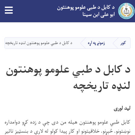
د کابل د طبی علومو پوهنتون
tion
ابو علی ابن سینا
اصلي
منځپانګه
دانګل
کور
زمونږ په اړه
د کابل د طبي علومو پوهنتون لنډه تاریخچه
د کابل د طبي علومو پوهنتون
لنډه تاریخچه
لید لوری
کابل طبي علومو پوهنتون هیله من دی چې د زده کړو دوامداره
نوښتونو، څېړنو، خلاقیتونو او کار پیدا کولو له لارې د بنسټيز تاثیر