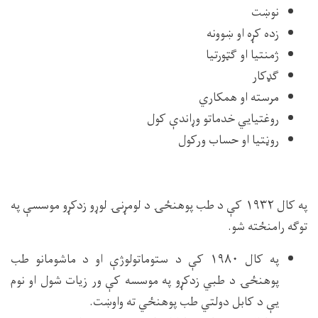
نوښت
زده کړه او ښوونه
ژمنتیا او ګټورتیا
ګډ‏کار
مرسته او همکاري
روغتیایي خدماتو وړاندې کول
روڼتیا او حساب ورکول
په کال ۱۹۳۲ کې د طب پوهنځۍ د لومړنۍ لوړو زدکړو موسسې په
توګه رامنځته شو.
په کال ۱۹۸۰ کې د ستوماتولوژې او د ماشومانو طب
پوهنځۍ د طبي زدکړو په موسسه کې ور زیات شول او نوم
یې د کابل دولتي طب پوهنځي ته واوښت.