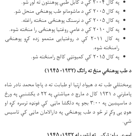
په کال ۲۰۰۴ کې د کابل طبي پوهنتون ته لوړ شو.
په کال ۲۰۰۵ کې د ماشومانو طب پوهنځۍ منحل شو.
په کال ۲۰۰۵ کې د نرسنګ پوهنځۍ منځته راغله.
په کال ۲۰۱۰ کې د عامې روغتیا پوهنځۍ را منځته شوه.
په کال ۲۰۱۱ کې د روغتیایی متممو زده کړو پوهنځۍ
رامنځته شوه.
په کال ۲۰۱۵ کې کمیونټي کالج رامنځته شو.
د طب پوهنځي منځ ته راتګ (۱۹۳۲- ۱۹۴۵)
پرمختللي طب ته د هیواد اړتیا او طبابت ته د پاچا محمد نادر شاه
پاملرنې د ۱۹۳۱ کال د مارچ د میاشتې په ۲۲ د یکشنبې په ورځ
د ماسپښین په ۳:۰۰ بجو په دلګشا ماڼۍ کې غونډه ترسره کړه او
هوډ یی وکړ تر څو د طب پوهنځۍ په دارالامان ماڼی کې تاسیس
شي.
لومړۍ پړاو: ترکیې ته اړتوب له ۱۹۳۲- ۱۹۴۵