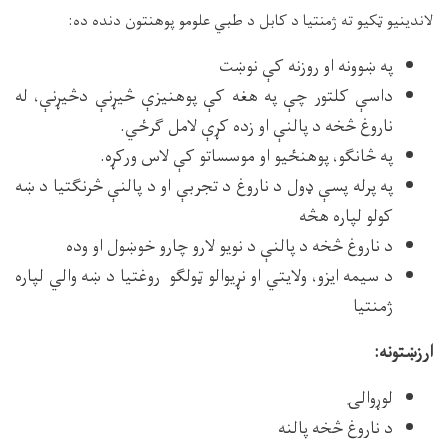
لاندینیو ټکیو ته ژمنتیا د کابل د طبي علومو پوهنتون دنده ده:
په ښوونه او روزنه کې نوښت
داسې کلتور چې په هغه کې پوهنیزې څیړنې دڅیړنې، له
ناروغ څخه د پالنې او زده کړې لامل ګرځي.
په څانګو، پوهنځیو او موسساتو کې لاس ورکړه.
په پرله پسې ډول د ناروغ د تجربې او د پالنې څرنګتیا د ښه
کولو لپاره هڅه
د ناروغ څخه د پالنې د نویو لارو چارو خوښول او وده
د سیمه ایزو، ولایتي او نړیوالو ټولګو روغتیا د ښه والي لپاره
ژمنتیا
ارزښتونه:
لوړوالۍ
د ناروغ څخه پالنه