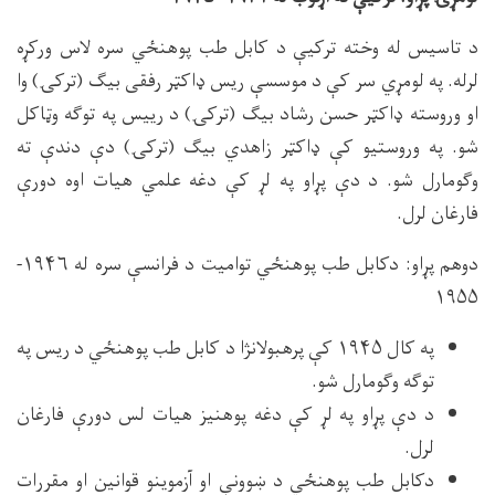
د تاسیس له وخته ترکیې د کابل طب پوهنځي سره لاس ورکړه
لرله. په لومړي سر کې د موسسې ریس ډاکټر رفقی بیګ (ترکۍ) وا
او وروسته ډاکټر حسن رشاد بیګ (ترکۍ) د رییس په توګه وټاکل
شو. په وروستیو کې ډاکټر زاهدي بیګ (ترکۍ) دې دندې ته
وګومارل شو. د دې پړاو په لړ کې دغه علمي هیات اوه دورې
فارغان لرل.
دوهم پړاو: دکابل طب پوهنځي توامیت د فرانسې سره له ۱۹۴۶-
۱۹۵۵
په کال ۱۹۴۵ کې پرهبولانژا د کابل طب پوهنځي د ریس په
توګه وګومارل شو.
د دې پړاو په لړ کې دغه پوهنیز هیات لس دورې فارغان
لرل.
دکابل طب پوهنځي د ښوونې او آزموینو قوانین او مقررات