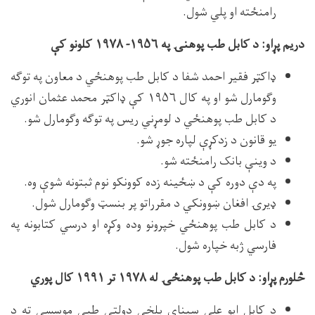
رامنځته او پلي شول.
دریم پړاو: د کابل طب پوهنۍ په ۱۹۵۶- ۱۹۷۸ کلونو کې
ډاکټر فقیر احمد شفا د کابل طب پوهنځي د معاون په توګه
وګومارل شو او په کال ۱۹۵۶ کې ډاکټر محمد عثمان انوري
د کابل طب پوهنځي د لومړني ریس په توګه وګومارل شو.
یو قانون د زدکړې لپاره جوړ شو.
د وینې بانک رامنځته شو.
په دې دوره کې د ښځینه زده کوونکو نوم ثبتونه شوې وه.
ډیرۍ افغان ښوونکي د مقرراتو پر بنسټ وګومارل شول.
د کابل طب پوهنځي خپرونو وده وکړه او درسي کتابونه په
فارسي ژبه خپاره شول.
څلورم پړاو: د کابل طب پوهنځۍ له ۱۹۷۸ تر ۱۹۹۱ کال پوري
د کابل ابو علي سینای بلخي دولتي طبي موسسې ته د