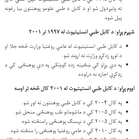
ته ولیږدول شو او د کابل د طبي علومو پوهنتون بیا رغونه
پیل شوه.
شپږم پړاو: د کابل طبي انستیتیوت له ۱۹۹۷ تر ۲۰۰۱
د کابل طبي انستیتیوت له عامې روغتیا وزارت څخه جلا او
د لوړو زدکړو وزارت ته اړوند شو.
په دې پړاو کې ښځینه زده کوونکي په دې پوهنځۍ کې د
زدکړې اجازه نه درلوده.
اووم پړاو: د کابل طبي انستیتیوت له ۲۰۰۱ کال څخه تر اوسه
په کال ۲۰۰۴ کې د کابل طبي پوهنتون ته لوړ شو.
په کال ۲۰۰۵ کې د ماشومانو طب پوهنځۍ منحل شو.
په کال ۲۰۰۵ کې د نرسنګ پوهنځۍ رامنځته شوه.
په کال ۲۰۱۰ کې د عامې روغتیا پوهنځۍ را منځته شوه.