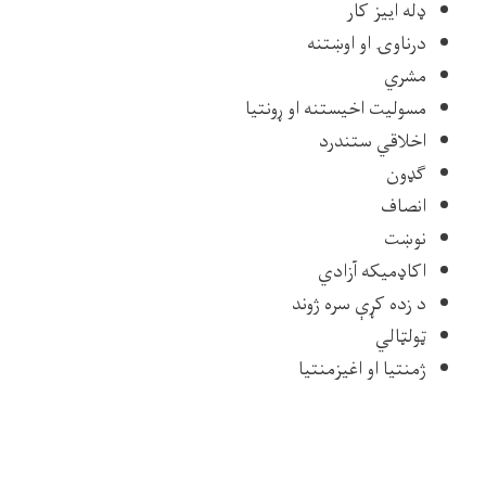
ډله اییز کار
درناوۍ او اوښتنه
مشري
مسولیت اخیستنه او ړونتیا
اخلاقي ستندرد
ګډون
انصاف
نوښت
اکاډمیکه آزادي
د زده کړې سره ژوند
ټولټالي
ژمنتیا او اغیزمنتیا