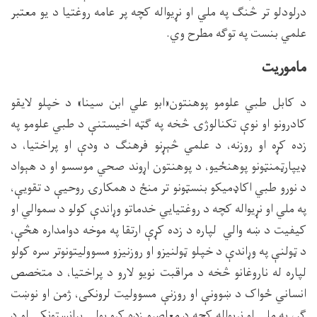
درلودلو تر څنګ په ملي او نړیواله کچه پر عامه روغتیا د یو معتبر
علمي بنست په توګه مطرح وي.
ماموریت
د کابل طبي علومو پوهنتون«ابو علي ابن سینا» د خپلو لایقو
کادرونو او نوې تکنالوژۍ څخه په ګټه اخیستنې د طبي علومو په
زده کړه او روزنه، د علمي څېړنو فرهنګ د ودې او پراختیا، د
ډيپارټمنټونو پوهنځیو، د پوهنتون اړوند صحي موسسو او د هېواد
د نورو طبي اکاډمیکو بنسټونو تر منځ د همکارۍ روحیې د تقویې،
په ملي او نړیواله کچه د روغتیایي خدماتو وړاندې کولو د سموالي او
کیفیت د ښه والي لپاره د زده کړې ارتقا په موخه دوامداره هڅې،
د ټولنې په وړاندې د خپلو ټولنیزو او روزنیزو مسوولیتونوتر سره کولو
لپاره له ناروغانو څخه د مراقبت نویو لارو د پراختیا، د متخصص
انساني ځواک د ښوونې او روزنې مسوولیت لرونکی، ژمن او نوښت
ګر، په ملي او نړیواله کچه د معاصرو زده کړو پولې پرانستونکي او د