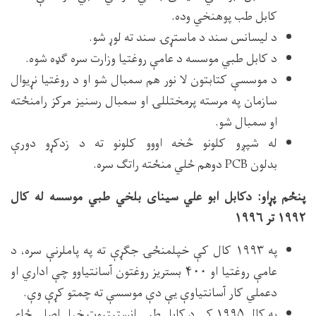
کابل طب پوهنخي وده.
د لیسانس سند د ماستړۍ سند ته لوړ شو.
د کابل طبي موسسه د عامې روغتیا وزارت سره ګډه شوه.
د موسسې کتابتون لا نور هم سمبال شو او د روغتیا نړیوال
سازمان په مرسته پرمختللۍ او سمبال رسنیز مرکز رامنځته
او سمبال شو.
له شپږو کلونو څخه اووو کلونو ته د زدکړو دورې
بدلون PCB دوهم ځلي منځته راتګ سره.
پنځم پړاو: دکابل ابو علي سینای بلخي طبي موسسه له کال
۱۹۹۲ تر ۱۹۹۶
په ۱۹۹۳ کال کې خپلمنځۍ جګړې ته په پاملرنې سره، د
عامې روغتیا او ۴۰۰ بستریز روغتون آسانتیاوو چې اداري او
دعملي کار آسانتیاوې یې دې موسسې ته چمتو کړې وې.
په کال ۱۹۹۵ کې د کابل طبي انستیتیوت خپل اصلي ځای