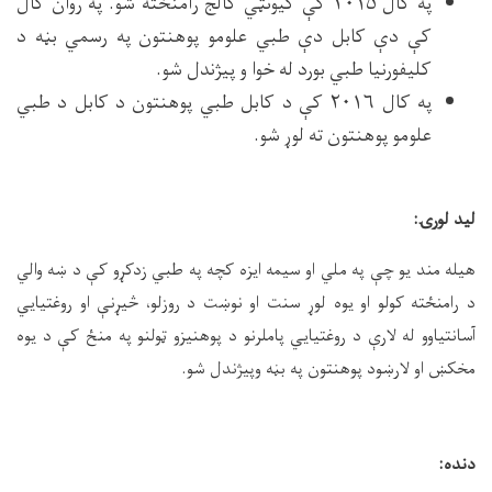
په کال ۲۰۱۵ کې کیونټي کالج رامنځته شو. په روان کال
کې دې کابل دې طبي علومو پوهنتون په رسمي بڼه د
کلیفورنیا طبي بورد له خوا و پیژندل شو.
په کال ۲۰۱۶ کې د کابل طبي پوهنتون د کابل د طبي
علومو پوهنتون ته لوړ شو.
لید لورۍ:
هیله مند یو چې په ملي او سیمه ایزه کچه په طبي زدکړو کې د ښه والي
د رامنځته کولو او یوه لوړ سنت او نوښت د روزلو، څیړنې او روغتیایي
آسانتیاوو له لارې د روغتیایي پاملرنو د پوهنیزو ټولنو په منځ کې د یوه
مخکښ او لارښود پوهنتون په بڼه وپیژندل شو.
دنده: