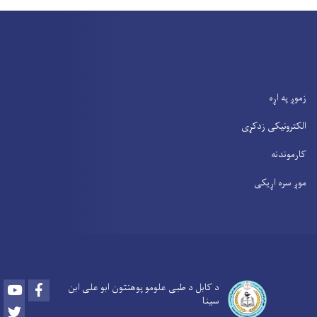
زموږ په اړه
الکترونیکی زدکړی
کارموندنه
موږ سره اړیکی
Youtube
Facebook
د کابل د طبی علومو پوهنتون ابو علی ابن
سینا
Twitter