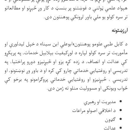
هېواد علمي ټولنې د غوښتنو پر بنسټ د کار وړ څېړنو او مطالعاتو
تر سره کولو یو ملي باور لرونکي پوهنتون دی.
ارزښتونه
د کابل طبي علومو پوهنتون«ابوعلي ابن سینا» د خپل لیدلوري او
مأموریت تر سره کولو لپاره د لوړکیفیت بېلابېل خدمات، په پرېکړو
کې عدالت او انصاف، د زده کړه یزو او څېړنیزو دورو پراختیا، په
تدریسي او روغتیایي خدماتي چارو کې کره او د باور وړ نوښتونو، او
تدریسي ، څېړنیزو او روغتیایي خدماتي پروګرامونو په برخو کې
ځواب ویونکی او مسوولیت منلو ته ژمن دی.
مدیریت او رهبري
د اخلاقي اصولو مراعات
ګډون
عدالت