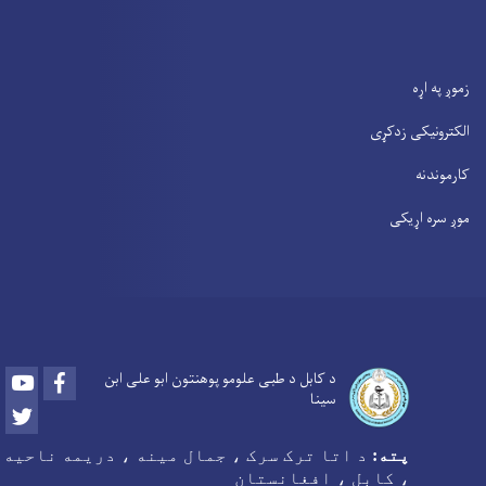
زموږ په اړه
الکترونیکی زدکړی
کارموندنه
موږ سره اړیکی
Youtube
Facebook
د کابل د طبی علومو پوهنتون ابو علی ابن
سینا
Twitter
پته:
د اتا ترک سرک ، جمال مینه ، دریمه ناحیه
، کابل ، افغانستان