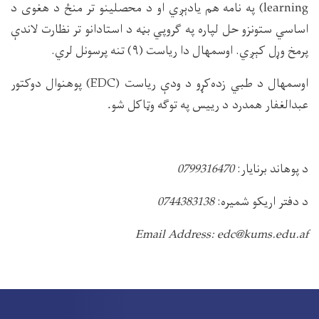
learning) په نامه هم یادېږي او د محصلینو تر منځ د هغوی د
اساسي ستونزو حل لپاره په ګروپي بڼه د استادانو تر نظارت لاندې
پرمخ وړل کېږي. اوسمهال دا ریاست (۹) تنه پرسونل لري.
اوسمهال د طبي زده‌کړو د ودې ریاست (EDC) پوهنوال دوکتور
عبدالغفار همدرد
د رییس په توګه وټاکل شو
.
د پوهاند برنایار:
0799316470
د دفتر اریکو شمیره:
0744383138
Email Address: edc@kums.edu.af