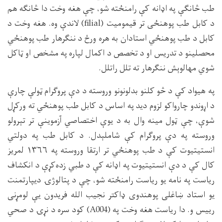
طب څانګې په اډانه کې رامنځته شو، چې هغه وخت دا څانګه هم
د کابل طب پوهنځی تر قیمومیت (filial) لاندې وه. هغه وخت د
کابل د طب پوهنځي استادان به هره ورځ د ننګرهار طب پوهنځي
محصلینو د تدریس او د تخصص د اکمال لپاره په مشخص او ټاکل
شوي مهالوېش ننګرهار ته تلل راتلل.
په هیواد کې د څو کلنو بدلونونو وروسته د دې پروګرام ټولې چارې
د اړوندو چارواکو لزوم دید په اساس د کابل طب پوهنځي ته ورکړل
شوې، چې ټول مینه وال به د یوې اختصاصي آزموینې تر تېرولو
وروسته په دې پروګرام کې شاملېدل. د کابل طب په دولتي
انستیتیوت کې د طب پوهنځي تر ارتقا وروسته په ۱۳۶۶ لمریز
کال کې د دې انستیتیوت په اډانه کې د طبي زده‌کړې د انکشاف
ریاست په نامه یو ریاست رامنځته شو، چې د پتالوژۍ دیپارتمنت
یو استاد ښاغلی پوهندوی ډاکتر نجیب الله فریدون یې لومړنی
رییس و. دا ریاست هغه وخت په (A004) کود سره د نړۍ د صحي