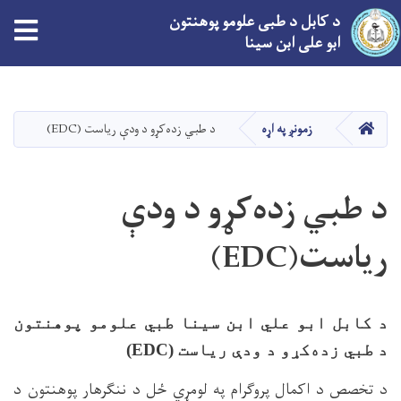
د کابل د طبی علومو پوهنتون
ابو علی ابن سینا
اصلي
منځپانګه
دانګل
کور
زمونږ په اړه
د طبي زده‌کړو د ودې ریاست (EDC)
د طبي زده‌کړو د ودې
ریاست(EDC)
د کابل ابو علي ابن سینا طبي علومو پوهنتون
د طبي زده‌کړو د ودې ریاست (
EDC
)
د تخصص د اکمال پروګرام په لومړي ځل د ننګرهار پوهنتون د