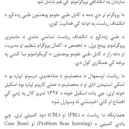
سازمان په انکشافي پروګرامونو کې هم شامل شو.
دا پروګرام تر دې دمه د کابل طبي علومو پوهنتون طبي زده‌کړو د
انکشاف ریاست په اډانه کې فعالیت کوي.
د طبي‌ زده‌کړو د انکشاف ریاست اساسي دندې د ماسترۍ
پروګرامونو پرمخ وړل، د تخصص د اکمال پروګرام تنظیم او مدیریت
او دغه راز د کابل طبي علومو پوهنتون د کریکولمونو بیا کتنې په
برخه کې همکاري کول دي.
دا ریاست اوسمهال د محصلینو د مشاهدوي درسونو لپاره یو د
اسکي استیشن اتاق او د محصلینو د عملي کارونو لپاره یوه اسکېل
خونه لري، چې یاده اسکېل خونه د ۱۳۹۷ لمریز کال په ژمي کې
افتتاح او ګتې اخیستنې ته وسپارل شوه.
همدارنګه دا ریاست د (PBL) او (CBL) دوه کمیټې لري، چې
یادې کمیټې د (Problem Beas learning) او (Case Beas