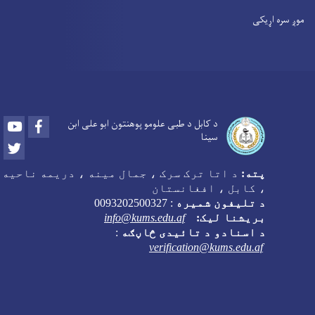
موږ سره اړیکی
Youtube
Facebook
د کابل د طبی علومو پوهنتون ابو علی ابن
سینا
Twitter
پته:
د اتا ترک سرک ، جمال مینه ، دریمه ناحیه
، کابل ، افغانستان
د تلیفون شمیره
:
0093202500327
بریشنا لیک:
info@kums.edu.af
د اسنادو د تائیدی څاڼګه
:
verification@kums.edu.af