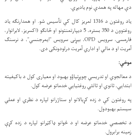
دې مهاله په همدې نوم یادیږي.
یاد روغتون د 1316 لمریز کال کې تأسیس شو. او همدارنګه یاد
روغتوون د 350 بستره، 5 دیپارتمنتونو او څانګو (اکسریز، لابراتوار،
فارمسی، سرویس OPD، بیړنی سرویس "ایمرجنسي"، د نرسنګ
آمریت او د مالي او اداري آمریت درلودونکی دی.
موخې:
د معالجوي او تدریسي چوپړتیاؤو بهبود او معیاری کول د باکیفیته
ابتدایي، ثانوي او ثالثي روغتیایي خدماتو عرضه کول.
په روغتون کې د زده کړیالانو او ستاژرانو لپاره د نظري او عملي
سیستم بهبودول.
د تخصصي خدماتو عرضه او د ځوانو ډاکټرانو لپاره د زده کړې
زمینه برابرول.