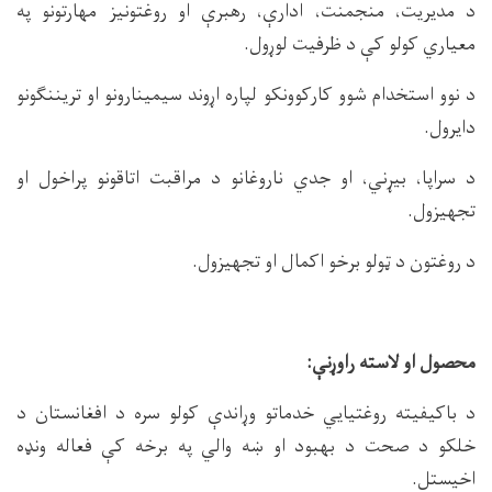
د مدیریت، منجمنت، ادارې، رهبرې او روغتونیز مهارتونو په
معیاري کولو کې د ظرفیت لوړول.
د نوو استخدام شوو کارکوونکو لپاره اړوند سیمینارونو او تریننګونو
دایرول.
د سراپا، بیړني، او جدي ناروغانو د مراقبت اتاقونو پراخول او
تجهیزول.
د روغتون د ټولو برخو اکمال او تجهیزول.
محصول او لاسته راوړنې:
د باکیفیته روغتیایي خدماتو وړاندې کولو سره د افغانستان د
خلکو د صحت د بهبود او ښه والي په برخه کې فعاله ونډه
اخیستل.