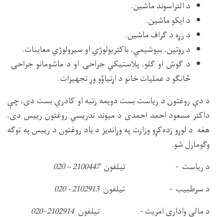
د التراسوند ماشین.
د ایکو ماشین.
د زړه د ګراف ماشین.
د روتین، بیوشیمي، باکتریولوژي او سیرولوژي معاینات.
د ګوش او ګلو، پلاستیکي جراحۍ او د ماشومانو جراحۍ
څانګو د عملیات خانو د اړتیاؤو وړ تجهیزات.
د دې روغتون د ریاست بست دویمه رتبه او کادري بست دی، چې
داکتر مسعود احمد احمدی د میوند تدریسي روغتون رییس دی،
هغه د لوړو زده‌کړو وزارت په وړاندیز د یاد روغتون د رییس په توګه
وګومارل شو.
د رياست - تيلفون
2100447 – 020
د سرطبيب - تيلفون
2102913 - 020
د مالي واداري امريت - تيلفون
2102914 -020