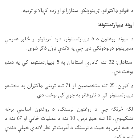
د ځوانو ډاکټرانو، ټرینوونکو، ستاژرانو او زده کړیالانو تربیه.
اړوند ډیپارتمنتونه:
د میوند روغتون د 5 ډیپارتمنتونو، دوه آمریتونو او څلور عمومي
مدیریتونو درلودونکی دی چې په لاندې ډول ذکر شوي.
استادان: 32 تنه کادري استادان په 5 ډیپارتمنتونو کې په دندو
بوخت دي.
ډاکټران: 25 تنه متخصصین او 71 تنه تریني ډاکټران په مختلفو
ډیپارتمنتونو کې د ناروغانو په چوپړ کې بوخت دي.
لکه څرنګه چې د روغتون نرسنګ، د روغتون اساسي برخه
تشکیلوي، 10 تنه هیډ نرس، 10 تنه د عملیات خانې او 67 تنه د
داخله نرس په حیث د نرسنګ د آمریت تر نظر لاندې خپلې دندې
ترسره کوي.