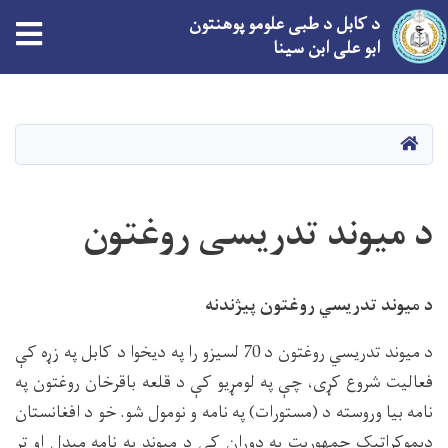
د کابل د طبی علومو پوهنتون
tion
ابو علی ابن سینا
اصلي
منځپانګه
دانګل
کور
د میوند تدریسی روغتون
د میوند تدریسي روغتون پیژندنه
د میوند تدریسي روغتون د 70 لسیزو را په دیخوا د کابل په زړه کې
فعالیت شروع کړی، چې په لومړیو کې د قلعه باقرخان روغتون په
نامه بیا وروسته د (مستورات) په نامه و نومول شو. خو د افغانستان
دیموکراتیک جمهوریت په دوران کې د میوند په نامه مبدل او تر