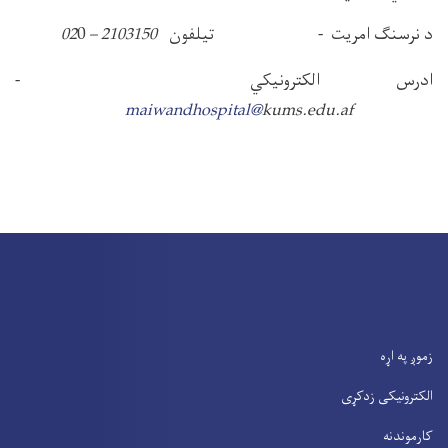
د نرسنگ امريت - تيلفون
2103150 – 02
0
ادرس الكترونيكي -
maiwandhospital@
kums.edu.af
زموږ په اړه
الکترونیکی زدکړی
کارموندنه