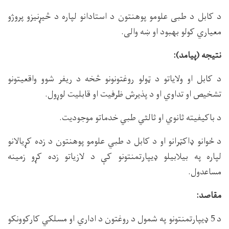
د کابل د طبی علومو پوهنتون د استادانو لپاره د څیړنیزو پروژو
معیاري کولو بهبود او ښه والی.
نتیجه (پیامد):
د کابل او ولایاتو د ټولو روغتونونو څخه د ریفر شوو واقعیتونو
تشخیص او تداوي او د پذیرش ظرفیت او قابلیت لوړول.
د باکیفیته ثانوي او ثالثي طبي خدماتو موجودیت.
د ځوانو ډاکټرانو او د کابل د طبي علومو پوهنتون د زده کړیالانو
لپاره په بیلابیلو ډیپارتمنتونو کې د لازیاتو زده کړو زمینه
مساعدول.
مقاصد:
د 5 ډیپارتمنتونو په شمول د روغتون د اداري او مسلکي کارکوونکو