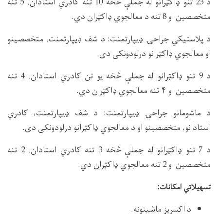
د 23 تنو ډاکټرانو له جملې څخه 10 تنه کادري استادان، 5 تنه
متخصصین او 8 تنه د معالجوي ډاکټران دي.
د پلاستیکي جراحۍ ډیپارتمنت: د شف ډیپارتمنت، متخصصینو
او معالجوي ډاکټرانو درلودونکی دی.
د 9 تنو ډاکټرانو له جملې څخه یو تن کادري استادان، 4 تنه
متخصصین او ۴ تنه معالجوي ډاکټران دي.
د ماشومانو جراحۍ ډیپارتمنت: د شف ډیپارتمنت، کادري
استادانو، متخصصینو او د معالجوي ډاکټرانو درلودونکی دی.
د 7 تنو ډاکټرانو له جملې څخه 3 تنه کادري استادان، 2 تنه
متخصصین او 2 تنه معالجوي ډاکټران دي.
:
تسهیلاتي امکانات
د اکسریز ماشینونه.