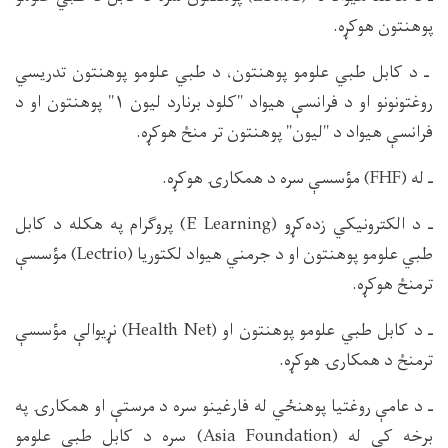
پوهنتون هوکړه.
ـ د کابل طبي علومو پوهنتون، د طبي علومو پوهنتون تدریسي
روغتونونو او د فرانسې هیواد "کلود برنارد لیون ۱" پوهنتون او د
فرانسې هیواد د "لیون" پوهنتون تر منځ هوکړه.
ـ له (FHF) مؤسسې سره د همکارۍ هوکړه.
ـ د الکترونیکي زده‌کړو (E Learning) پروګرام په هکله د کابل
طبي علومو پوهنتون او د جرمني هیواد لکتوریا (Lectrio) مؤسسې
ترمنځ هوکړه.
ـ د کابل طبي علومو پوهنتون او (Health Net) نړیوالې مؤسسې
ترمنځ د همکارۍ هوکړه.
ـ د عامې روغتیا پوهنځي له فارغینو سره د مرستې او همکارۍ په
برخه کې له (Asia Foundation) سره د کابل طبي علومو