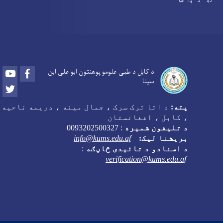
Youtube
Facebook
د کابل د طبی علومو پوهنتون ابو علی ابن
سینا
Twitter
پته:
د اتا ترک سرک ، جمال مینه ، دریمه ناحیه
، کابل ، افغانستان
د تلیفون شمیره
:
0093202500327
بریشنا لیک:
info@kums.edu.af
د اسنادو د تائیدی څاڼګه
:
verification@kums.edu.af