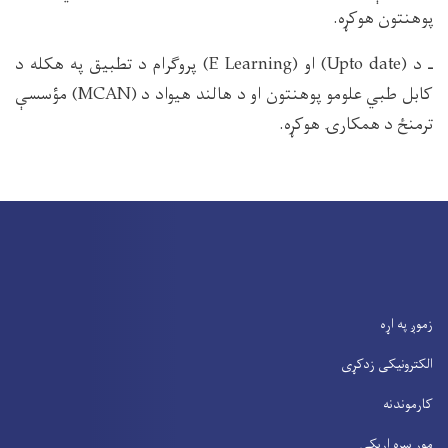
پوهنتون هوکړه.
ـ د (Upto date) او (E Learning) پروګرام د تطبیق په هکله د
کابل طبي علومو پوهنتون او د هالند هیواد د (MCAN) مؤسسې
ترمنځ د همکارۍ هوکړه.
زموږ په اړه
الکترونیکی زدکړی
کارموندنه
موږ سره اړیکی