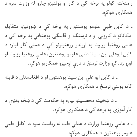
رامنځته کولو په برخه کې د کار او ټولنیزو چارو له وزارت سره د
همکارۍ هوکړه.
ـ د کابل طبي علومو پوهنتون په برخه کې د ښوونیزو متقابلو
امکاناتو د کارونې او د نرسنګ او قابلګۍ پوهنځي په برخه کې د
عامې روغتیا وزارت په اړوندو روغتونونو کې د عملي کار لپاره د
کابل ابوعلي ابن سینا طبي علومو پوهنتون، عامې روغتیا وزارت او
لوړو زده‌کړو وزارت ترمنځ د درې اړخیزو همکاریو هوکړه.
ـ د کابل ابو علي ابن سینا پوهنتون او د افغانستان د قابله
ګانو ټولنې ترمنځ د همکارۍ هوکړه.
ـ د ښځینه محصلینو لپاره په حکومت کې د ښخو ونډې د
کار آموزۍ په برخه کې د همکارۍ هوکړه.
ـ د عامې روغتیا وزارت د عدلي طب له ریاست سره د کابل طبي
علومو پوهنتون د همکارۍ هوکړه.