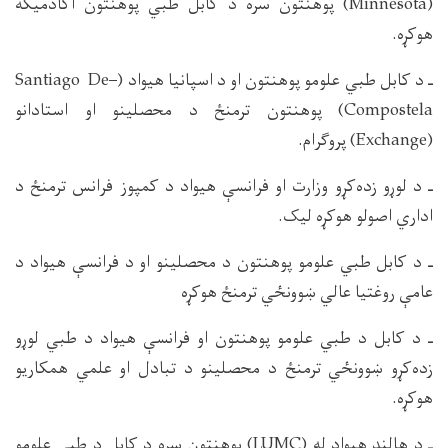
(Minnesota) پوهنتون سره د کابل طبي پوهنتون اکادمیکه
هوکړه.
ـ د کابل طبي علومو پوهنتون او د اسپانیا هیواد (Santiago De–
Compostela) پوهنتون ترمنځ د محصلینو او استادانو
(Exchange) پروګرام.
ـ د لوړو زده‌کړو وزارت او فرانسې هیواد د کمپوز فرانس ترمنځ د
اداري اصولو هوکړه لیک.
ـ د کابل طبي علومو پوهنتون د محصلینو او د فرانسې هیواد د
عامې روغتیا عالي ښوونځي ترمنځ هوکړه
ـ د کابل د طبي علومو پوهنتون او فرانسې هیواد د طبي لوړو
زده‌کړو ښوونځي ترمنځ د محصلینو د تبادل او علمي همکاریو
هوکړه.
ـ د هالند هیواد له (LUMC) پوهنتون سره د کابل د طبي علومو