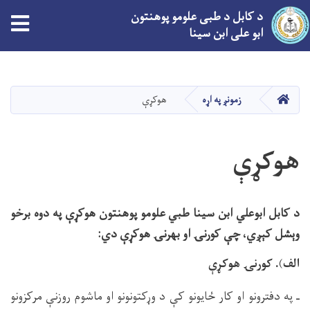
د کابل د طبی علومو پوهنتون
tion
ابو علی ابن سینا
اصلي
منځپانګه
دانګل
کور
زمونږ په اړه
هوکړې
هوکړې
د کابل ابوعلي ابن سینا طبي علومو پوهنتون هوکړې په دوه برخو
وېشل کېږي، چې کورنۍ او بهرنۍ هوکړې دي:
الف). کورنۍ هوکړې
ـ په دفترونو او کار ځایونو کې د وړکتونونو او ماشوم روزنې مرکزونو