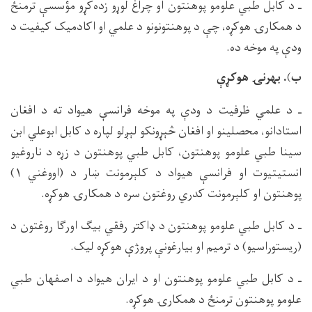
ـ د کابل طبي علومو پوهنتون او چراغ لوړو زده‌کړو مؤسسې ترمنځ
د همکارۍ هوکړه، چې د پوهنتونونو د علمي او اکادمیک کیفیت د
ودې په موخه ده.
ب). بهرنۍ هوکړې
ـ د علمي ظرفیت د ودې په موخه فرانسې هیواد ته د افغان
استادانو، محصلینو او افغان څېړونکو لېږلو لپاره د کابل ابوعلي ابن
سینا طبي علومو پوهنتون، کابل طبي پوهنتون د زړه د ناروغیو
انستیتیوت او فرانسې هیواد د کلېرمونت ښار د (اووغني ۱)
پوهنتون او کلېرمونت کدري روغتون سره د همکارۍ هوکړه.
ـ د کابل طبي علومو پوهنتون د ډاکتر رفقي بیګ اورګا روغتون د
(ریستوراسیو) د ترمیم او بیارغونې پروژې هوکړه لیک.
ـ د کابل طبي علومو پوهنتون او د ایران هیواد د اصفهان طبي
علومو پوهنتون ترمنځ د همکارۍ هوکړه.