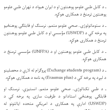
ـ د کابل طبي علومو پوهنتون او د ایران هیواد د تهران طبي علومو
پوهنتون ترمنځ د همکارۍ هوکړه.
ـ د ستوماتولوژۍ، صحي علومو متمم، نرسنګ او قابلګۍ پوهنځیو
په برخه کې د (USWDP) مؤسسې او د کابل طبي علومو پوهنتون
ترمنځ د همکارۍ هوکړه.
ـ د کابل طبي علومو پوهنتون او د (UNFPA) مؤسسې ترمنځ د
همکارۍ هوکړه.
ـ د (Exchange students program) پروګرام له لارې د محصلینو
د لېږد په برخه کې د (Erasmus plus) په نامه د همکارۍ هوکړه.
ـ د طبي تکنالوژۍ، صحي علومو متمم، انستیزي، نرسنګ او
قابلګۍ پوهنځي استادانو د ظرفیت سازۍ په برخه کې د
(USWDP) ادارې په همکارۍ د امریکې متحده ایالتونو له