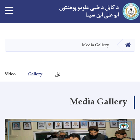
د کابل د طبی علومو پوهنتون
ابو علی ابن سینا
اصلي
منځپانګه
دانګل
کور
Media Gallery
ټول
Gallery
Video
Media Gallery