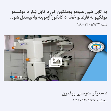
په کابل طبي علومو پوهنتون کې د کابل ښار د دولسمو
ټولګیو له فارغانو څخه د کانکور آزموینه واخیستل شوه.
شنبه ۱۴۰۱/۷/۲۳ - ۹:۸
د سترګو تدریسی روغتون
پنجشنبه ۱۴۰۱/۷/۷ - ۸:۳۶