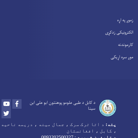
زموږ په اړه
الکترونیکی زدکړی
کارموندنه
موږ سره اړیکی
Youtube
Facebook
د کابل د طبی علومو پوهنتون ابو علی ابن
سینا
Twitter
پته:
د اتا ترک سرک ، جمال مینه ، دریمه ناحیه
، کابل ، افغانستان
د تلیفون شمیره
:
0093202500327