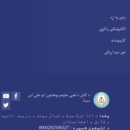
زموږ په اړه
الکترونیکی زدکړی
کارموندنه
موږ سره اړیکی
Youtube
Facebook
د کابل د طبی علومو پوهنتون ابو علی ابن
سینا
Twitter
پته:
د اتا ترک سرک ، جمال مینه ، دریمه ناحیه
، کابل ، افغانستان
د تلیفون شمیره
:
0093202500327