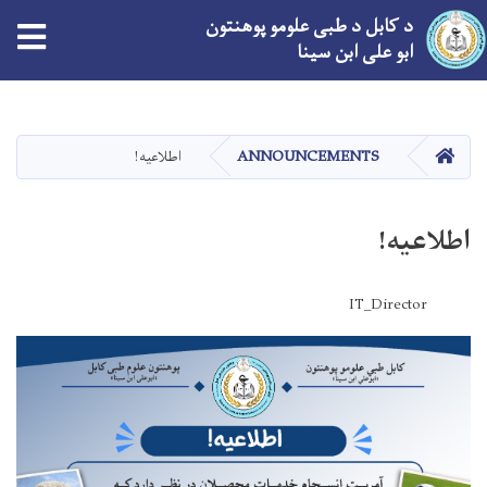
د کابل د طبی علومو پوهنتون
ابو علی ابن سینا
اصلي
منځپانګه
دانګل
کور
ANNOUNCEMENTS
اطلاعیه!
اطلاعیه!
IT_Director