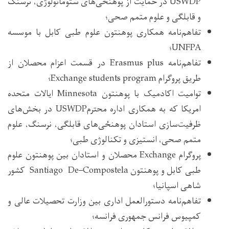
USWDP در حمایت از پوهنځی‌های ستوماتولوژی، نرسنگ
و قابلگی و علوم متمم صحی؛
تفاهم‌نامه همکاری پوهنتون علوم طبی کابل با موسسه
UNFPA؛
تفاهم‌نامه Erasmus plus در قسمت اعزام محصلان از
طریق پروگرام Exchange students program؛
توامیت اکادمیک با پوهنتون Minnesota ایالات متحده
امریکا که به همکاری اداره محترمUSWDP در بخش‌های
ظرفیت‌سازی استادان پوهنځی‌های قابلگی، نرسنگ، علوم
متمم صحی، انستیزی و تکنالوژی طبی؛
پروگرام Exchange محصلان و استادان بین پوهنتون علوم
طبی کابل و پوهنتون Santiago De–Compostela کشور
شاهی اسپانیا؛
تفاهم‌نامه دستورالعمل اداری بین وزارت تحصیلات عالی و
کمپیوس فرانس جمهوری فرانسه؛