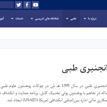
Twitter
Facebook
Youtube
Search
درباره ما
علمی
شفاخانه های تدریسی
خدمات
آمو
Skip
to
main
content
انجنیری طبی
دیپارتمنت تکنالوژی انجنیری طبی در سال 1395 هـ ش در چوکات پو