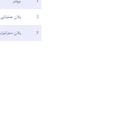
1
بروشر
2
پلان عملیاتی ا
3
پلان ستراتیژ