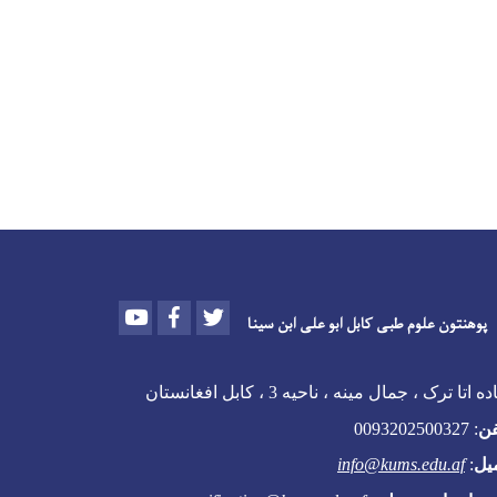
Youtube
Facebook
Twitter
پوهنتون علوم طبی کابل ابو علی ابن سینا
 اتا ترک ، جمال مینه ، ناحیه 3 ، کابل افغانستان
فن
:
0093202500327
یل
:
info@kums.edu.af