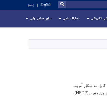
SEARCH
English
پښتو
زشی الکترونکی
تحقیقات علمی
تداوی معقول دوایی
هنتون علوم طبی کابل به شکل آمریت
کمیونتی کالج دونیم ساله در تفاهم با پوهنتون پولی تخنیک کابل، برنامه حمایت و انکشاف نیروی بشری (HEDP)،