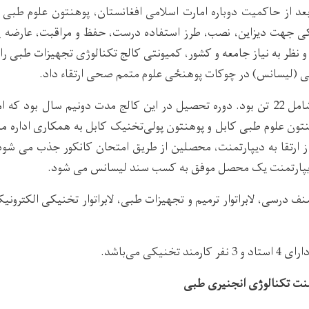
14 هـ ش بعد از حاکمیت دوباره امارت اسلامی افغانستان، پوهنتون علوم طب
 جهت دیزاین، نصب، طرز استفاده درست، حفظ و مراقبت، عارضه یا
ظر به نیاز جامعه و کشور، کمیونتی کالج تکنالوژی تجهیزات طبی را ب
ی (لیسانس) در چوکات پوهنځی علوم متمم صحی ارتقاء داد.
اولین دور فارغان آن شامل 22 تن بود. دوره تحصیل در این کالج مدت دونیم سال ب
تون علوم طبی کابل و پوهنتون پولی‌تخنیک کابل به همکاری اداره م
 از ارتقا به دیپارتمنت، محصلین از طریق امتحان کانکور جذب می شود
دیپارتمنت یک محصل موفق به کسب سند لیسانس می شود.
ف درسی، لابراتوار ترمیم و تجهیزات طبی، لابراتوار تخنیکی الکترونیک
خنیکی می‌باشد.
نت تکنالوژی انجنیری طبی