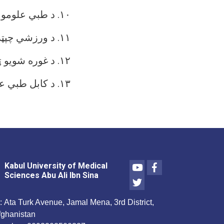
۱۰. د طبي علومو پوهنتون د ورزشي ټیمونو ترمنځ سیالۍ.
۱۱. د ورزشي چپټرونو لیکل او ترتیب.
۱۲. د غوره شویو ټیمونو له لوبو او تمرینونو څخه لیدنه او څارنه.
۱۳. د کابل طبي علومو پوهنتون ټیمونه د نورو پوهنتونو له ټیمونو سره په سیالۍ اچول.
Youtube
Facebook
Kabul University of Medical
Sciences Abu Ali Ibn Sina
Twitter
:
Ata Turk Avenue, Jamal Mena, 3rd District,
fghanistan