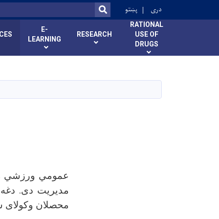
r
دری
پښتو
SEARCH
RATIONAL
E-
ICES
RESEARCH
USE OF
LEARNING
DRUGS
عمومي ورزشي مدی
مدیریت دی. دغه 
محصلان وکولای شي