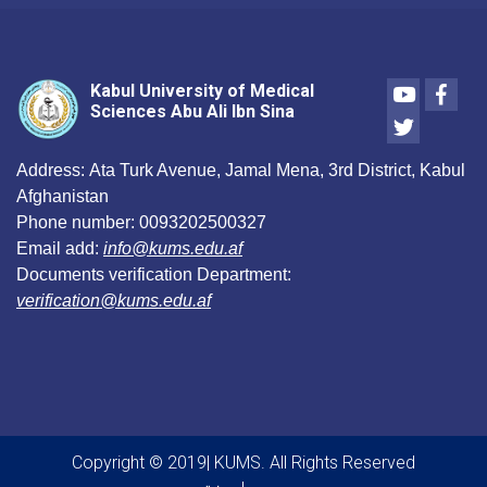
Youtube
Face
Kabul University of Medical
Sciences Abu Ali Ibn Sina
Twitter
Address:
Ata Turk Avenue, Jamal Mena, 3rd District, Kabul
Afghanistan
Phone number:
0093202500327
Email add:
info@kums.edu.af
Documents verification Department:
verification@kums.edu.af
Copyright © 2019| KUMS. All Rights Reserved