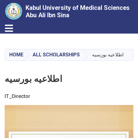
Kabul University of Medical Sciences
Abu Ali Ibn Sina
Toggle navigation
Skip
to
main
اطلاعیه بورسیه
ALL SCHOLARSHIPS
HOME
content
اطلاعیه بورسیه
IT_Director